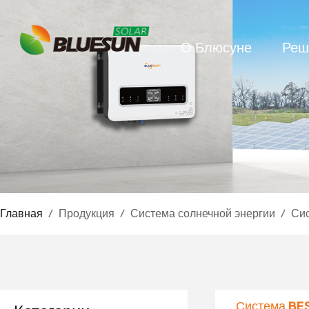
О Блюсуне
Реш
Главная
/
Продукция
/
Система солнечной энергии
/
Си
Система BE