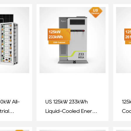
stem
System with EU Stock
Sto
0kW All-
US 125kW 233kWh
125
rial
Liquid-Cooled Energy
Coo
ery
Storage System
Sto
age
Com