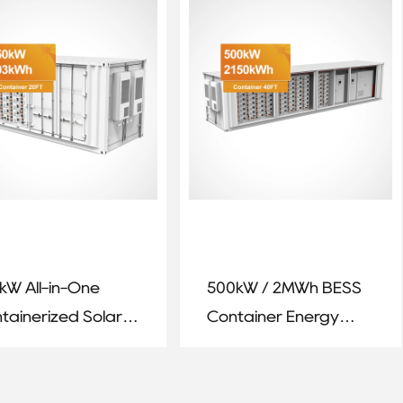
ustrial Applications
kW All-in-One
500kW / 2MWh BESS
tainerized Solar
Container Energy
rgy Storage
Storage System –
tem – 803kWh
40FT All-in-One