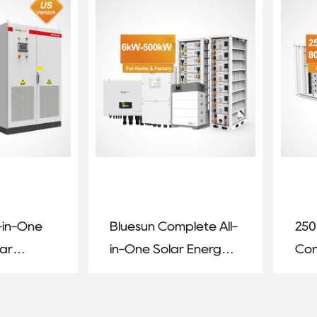
Ind
-in-One
Bluesun Complete All-
250
lar
in-One Solar Energy
Con
age
System – 6kW / 10kW /
Ene
30kW / 50kW / 1MW
Sys