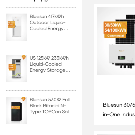
Storage Sy
Bluesun 417kWh
Outdoor Liquid-
Cooled Energy
Storage Cabinet
US 125kW 233kWh
Liquid-Cooled
Energy Storage
System
Bluesun 530W Full
Bluesun 30/5
Black Bifacial N-
Type TOPCon Solar
in-One Indust
Panel
Lithium Batt
Energy Stor