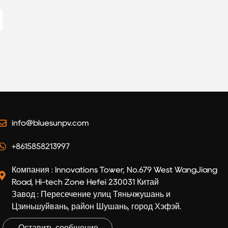
tery
Solution
info@bluesunpv.com
+8615858213997
Компания : Innovations Tower, No.679 West WangJiang
Road, Hi-tech Zone Hefei 230031 Китай
Завод : Пересечение улиц Тяньчжушань и
Цзиньшуйвань, район Шушань, город Хэфэй.
Оставить сообщение