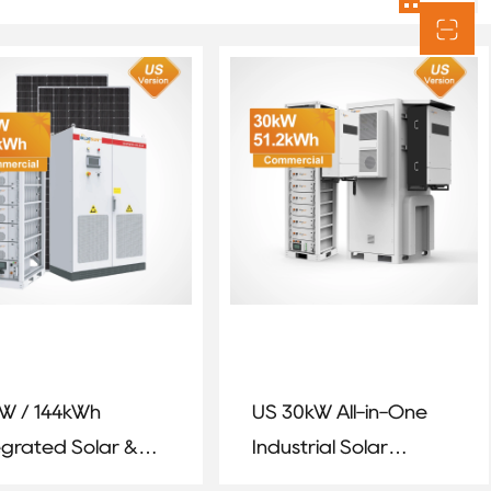
W / 144kWh
US 30kW All-in-One
egrated Solar &
Industrial Solar
tery Energy
Energy Storage