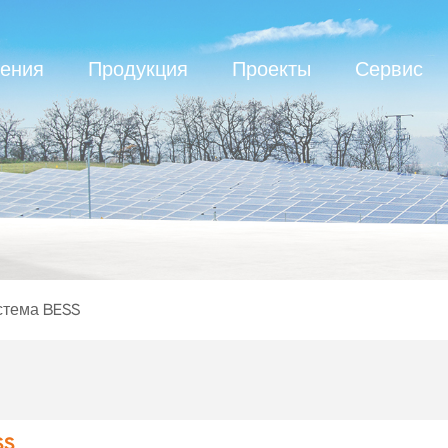
ения
Продукция
Проекты
Сервис
стема BESS
SS