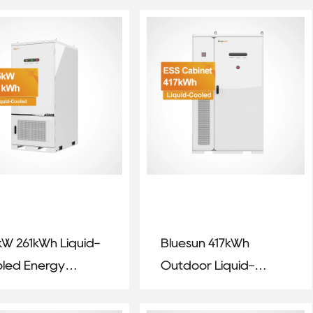
rage System
System
kW 261kWh Liquid-
Bluesun 417kWh
led Energy
Outdoor Liquid-
rage System for
Cooled Energy
mercial &
Storage Cabinet