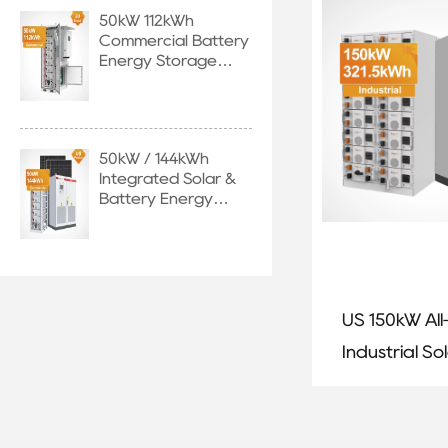
50kW 112kWh
System
Commercial Battery
Energy Storage
System with EU
Stock
50kW / 144kWh
Integrated Solar &
Battery Energy
Storage System
US 150kW All
Industrial So
Energy Stor
System