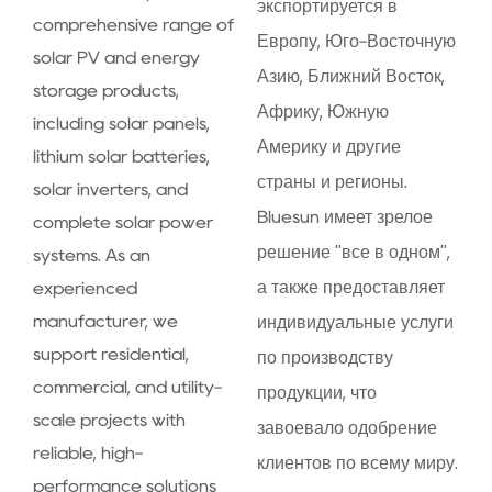
экспортируется в
comprehensive range of
Европу, Юго-Восточную
solar PV and energy
Азию, Ближний Восток,
storage products,
Африку, Южную
including solar panels,
Америку и другие
lithium solar batteries,
страны и регионы.
solar inverters, and
Bluesun имеет зрелое
complete solar power
решение "все в одном",
systems. As an
а также предоставляет
experienced
manufacturer, we
индивидуальные услуги
support residential,
по производству
commercial, and utility-
продукции, что
scale projects with
завоевало одобрение
reliable, high-
клиентов по всему миру.
performance solutions