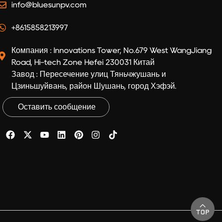
info@bluesunpv.com
+8615858213997
Компания : Innovations Tower, No.679 West WangJiang
Road, Hi-tech Zone Hefei 230031 Китай
Завод : Пересечение улиц Тяньчжушань и
Цзиньшуйвань, район Шушань, город Хэфэй.
Оставить сообщение