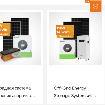
ридная система
Off-Grid Energy
нения энергии в
Storage System with
ономном режиме с
11kW Inverter and