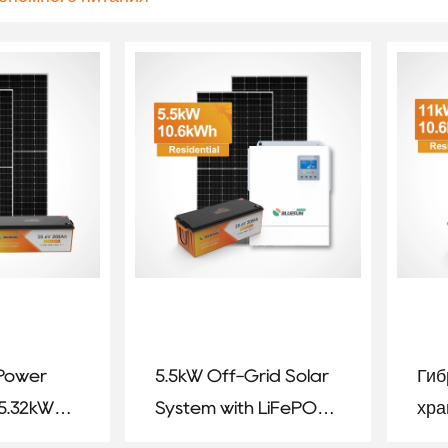
 Power
5.5kW Off-Grid Solar
Гиб
 5.32kWh
System with LiFePO4
хра
ery for
Battery
авт