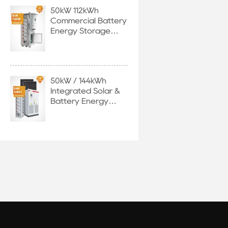
50kW 112kWh
Commercial Battery
Energy Storage
System with EU
Stock
50kW / 144kWh
Integrated Solar &
Battery Energy
Storage System