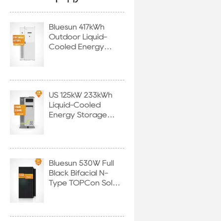
Residential 
Bluesun 417kWh
Outdoor Liquid-
Cooled Energy
Storage Cabinet
US 125kW 233kWh
Liquid-Cooled
Energy Storage
System
Bluesun 530W Full
Black Bifacial N-
Type TOPCon Solar
Panel