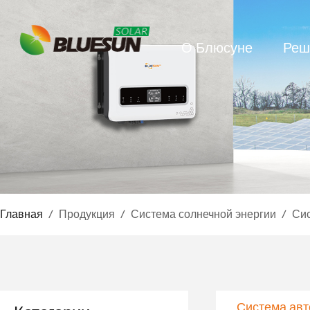
О Блюсуне
Реш
Главная
/
Продукция
/
Система солнечной энергии
/
Сис
Система авт