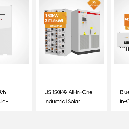
System
kWh
US 150kW All-in-One
Blu
uid-
Industrial Solar
in-
gy
Energy Storage
Sys
inet
System
30k