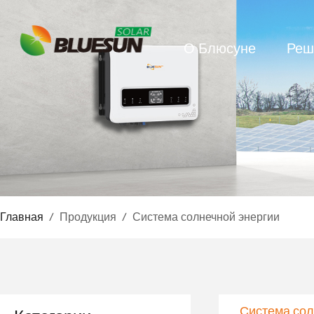
О Блюсуне
Реш
Главная
/
Продукция
/
Система солнечной энергии
Система сол