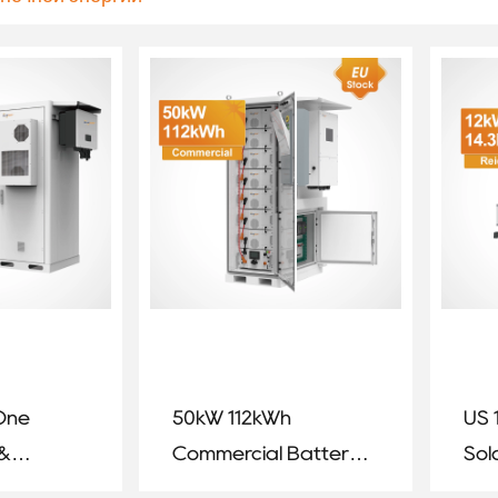
-One
50kW 112kWh
US 
 &
Commercial Battery
Sol
nergy
Energy Storage
wit