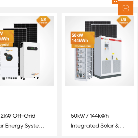
12kW Off-Grid
50kW / 144kWh
ar Energy System
Integrated Solar &
h 14.3kWh Vertical
Battery Energy