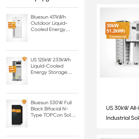
Storage Sy
Bluesun 417kWh
Outdoor Liquid-
Cooled Energy
Storage Cabinet
US 125kW 233kWh
Liquid-Cooled
Energy Storage
System
Bluesun 530W Full
US 30kW All
Black Bifacial N-
Type TOPCon Solar
Industrial So
Panel
Energy Stor
System