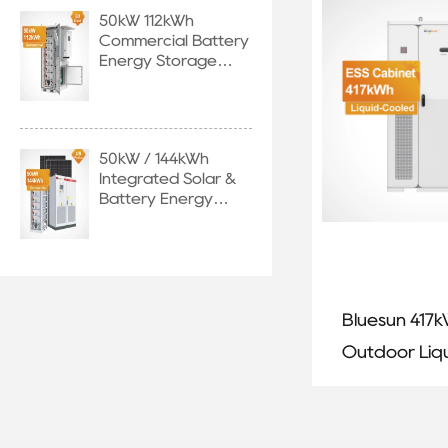
50kW 112kWh
Commercial Battery
Energy Storage
System with EU
Stock
50kW / 144kWh
Integrated Solar &
Battery Energy
Storage System
Bluesun 417
Outdoor Liq
Cooled Ener
Storage Cab