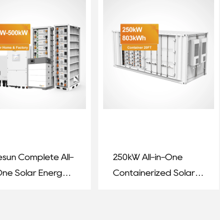
Industrial Applications
esun Complete All-
250kW All-in-One
One Solar Energy
Containerized Solar
tem – 6kW / 10kW /
Energy Storage
W / 50kW / 1MW
System – 803kWh