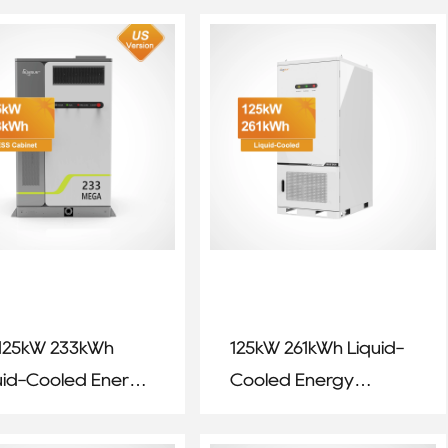
hium Battery
Storage System
125kW 233kWh
125kW 261kWh Liquid-
uid-Cooled Energy
Cooled Energy
rage System
Storage System for
Commercial &