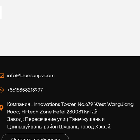
Battery
info@bluesunpv.com
+8615858213997
Компания : Innovations Tower, No.679 West WangJiang
Road, Hi-tech Zone Hefei 230031 Китай
Завод : Пересечение улиц Тяньчжушань и
Цзиньшуйвань, район Шушань, город Хэфэй.
Оставить сообщение