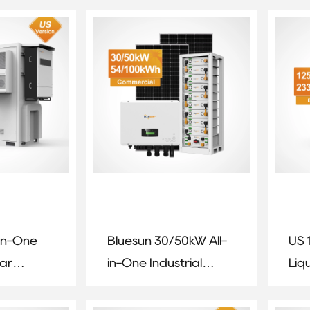
stem
System with EU Stock
Lit
-in-One
Bluesun 30/50kW All-
US 
lar
in-One Industrial
Liq
age
Lithium Battery
Sto
Energy Storage