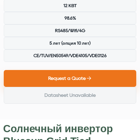
12 КВТ
98.6%
RS485/Wifi/4G
5 лет (опция 10 лет)
CE/TUV/EN50549/VDE4105/VDE0126
Request a Quote
Datasheet Unavailable
Солнечный инвертор