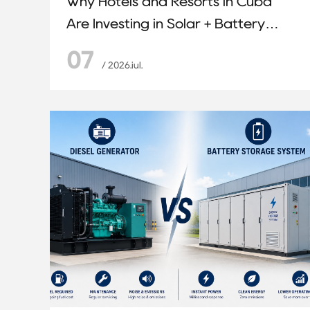
Why Hotels and Resorts in Cuba
Are Investing in Solar + Battery
Storage
07
/ 2026.iul.