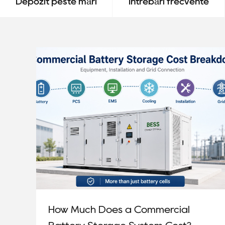
Depozit peste mări
Întrebări frecvente
How Much Does a Commercial