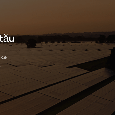
 tău
aice
.