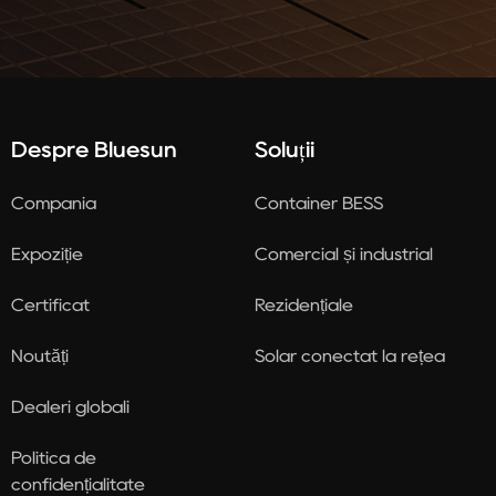
Despre Bluesun
Soluții
Compania
Container BESS
Expoziție
Comercial și industrial
Certificat
Rezidențiale
Noutăți
Solar conectat la rețea
Dealeri globali
Politica de
confidențialitate