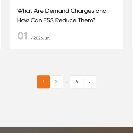
What Are Demand Charges and
How Can ESS Reduce Them?
01
/ 2026.iun.
1
2
...
6
›