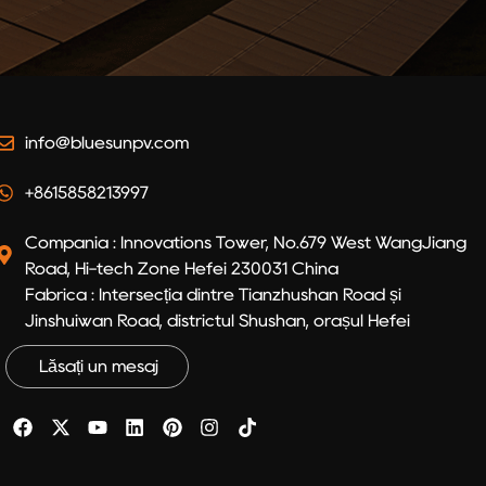
info@bluesunpv.com
+8615858213997
Compania : Innovations Tower, No.679 West WangJiang
Road, Hi-tech Zone Hefei 230031 China
Fabrica : Intersecția dintre Tianzhushan Road și
Jinshuiwan Road, districtul Shushan, orașul Hefei
Lăsați un mesaj