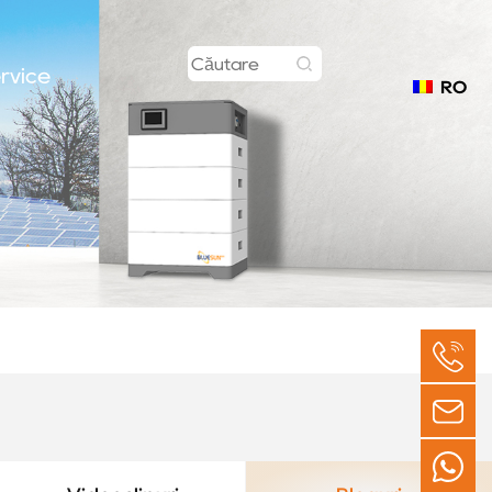
rvice
RO