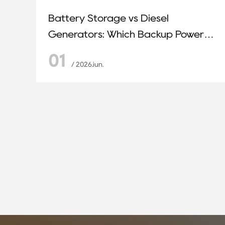
Battery Storage vs Diesel
Generators: Which Backup Power
Solution Makes More Sense?
01
/ 2026.iun.