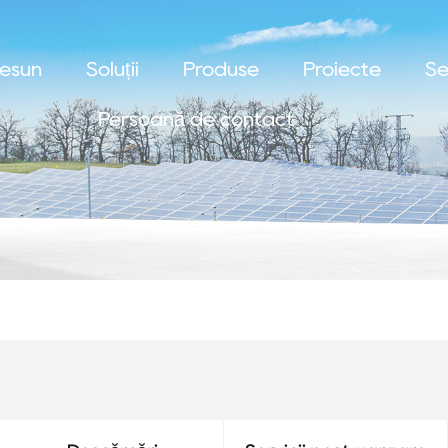
uesun
Soluții
Produse
Proiecte
Se
Persoană de contact