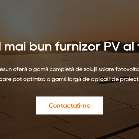
 mai bun furnizor PV al
esun oferă o gamă completă de soluții solare fotovolt
care pot optimiza o gamă largă de aplicații de proiect
Contactați-ne