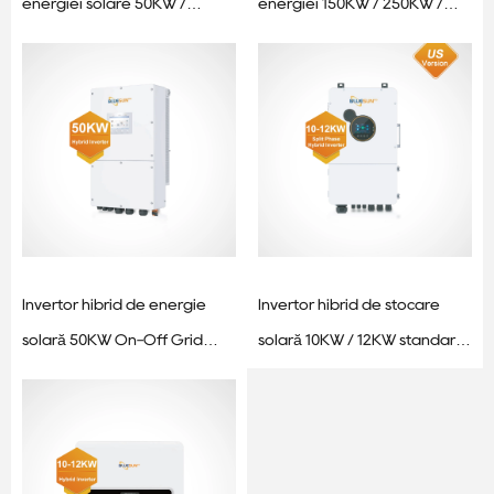
energiei solare 50KW /
energiei 150KW / 250KW /
100KW / 150KW Standard SUA
500KW pentru aplicații
comerciale și utilitare
Invertor hibrid de energie
Invertor hibrid de stocare
solară 50KW On-Off Grid
solară 10KW / 12KW standard
pentru sisteme energetice
american - 110V fază divizată
comerciale