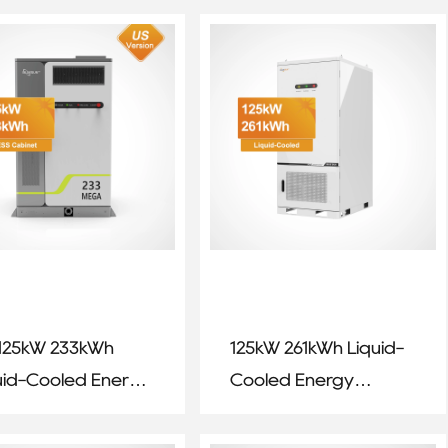
hium Battery
Storage System
125kW 233kWh
125kW 261kWh Liquid-
uid-Cooled Energy
Cooled Energy
rage System
Storage System for
Commercial &