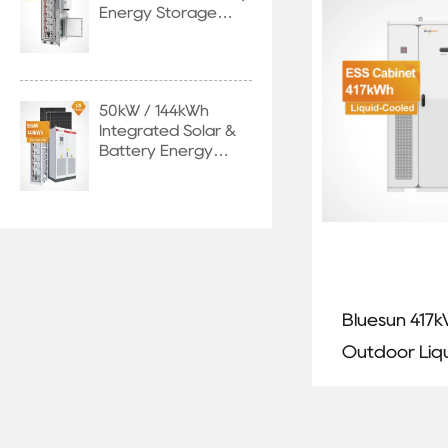
Energy Storage
System with EU
Stock
50kW / 144kWh
Integrated Solar &
Battery Energy
Storage System
Bluesun 417
Outdoor Liq
Cooled Ener
Storage Cab