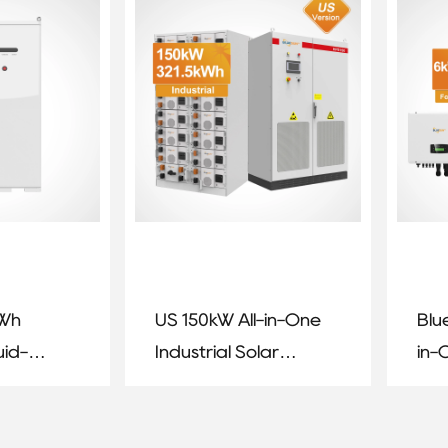
System
kWh
US 150kW All-in-One
Blu
uid-
Industrial Solar
in-
gy
Energy Storage
Sys
inet
System
30k