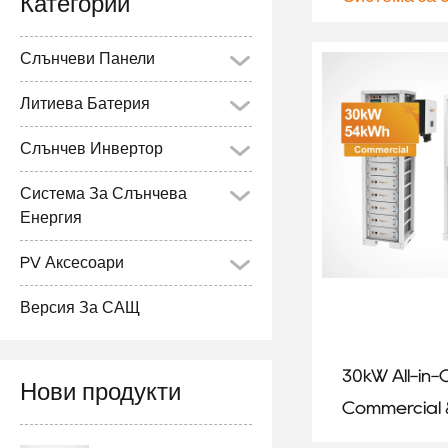
Категории
Слънчеви Панели
Литиева Батерия
Слънчев Инвертор
Система За Слънчева
Енергия
PV Аксесоари
Версия За САЩ
30kW All-in
Нови продукти
Commercial
Industrial E