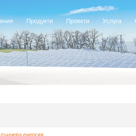
ения
Продукти
Проекти
Услуга
слънчева енергия