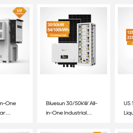
stem
System with EU Stock
Lit
-in-One
Bluesun 30/50kW All-
US 
lar
in-One Industrial
Liq
age
Lithium Battery
Sto
Energy Storage