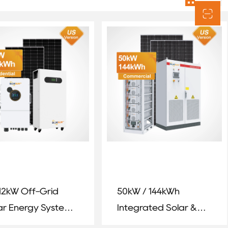
12kW Off-Grid
50kW / 144kWh
ar Energy System
Integrated Solar &
h 14.3kWh Vertical
Battery Energy