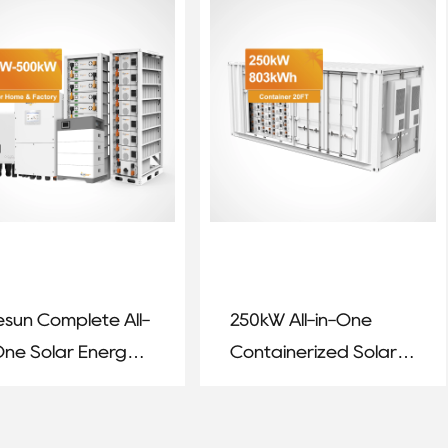
Industrial Applications
esun Complete All-
250kW All-in-One
One Solar Energy
Containerized Solar
tem – 6kW / 10kW /
Energy Storage
W / 50kW / 1MW
System – 803kWh