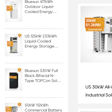
Bluesun 417kWh
Storage Sy
Outdoor Liquid-
Cooled Energy
Storage Cabinet
US 125kW 233kWh
Liquid-Cooled
Energy Storage
System
Bluesun 530W Full
Black Bifacial N-
Type TOPCon Solar
Panel
US 30kW All
Industrial So
Energy Stor
50kW 112kWh
Commercial Battery
System