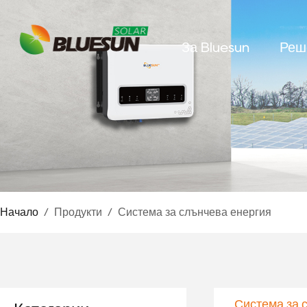
За Bluesun
Реш
Начало
/
Продукти
/
Система за слънчева енергия
Система за 