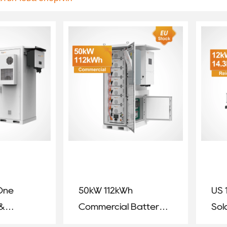
-One
50kW 112kWh
US 
 &
Commercial Battery
Sol
nergy
Energy Storage
wit