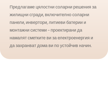
tym w rozrywce sportowej. Because zapotrzebowanie 
Предлагаме цялостни соларни решения за
rośnie, innowacje firm takich jak Bluesun pomagają f
жилищни сгради, включително соларни
cieszyć się wydarzeniami takimi jak ten epicki mecz bo
панели, инвертори, литиеви батерии и
wspierając czystais energię.
монтажни системи - проектирани да
намалят сметките ви за електроенергия и
да захранват дома ви по устойчив начин.