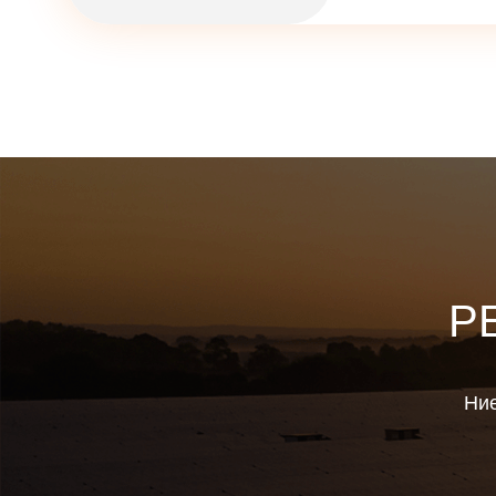
Р
Ние