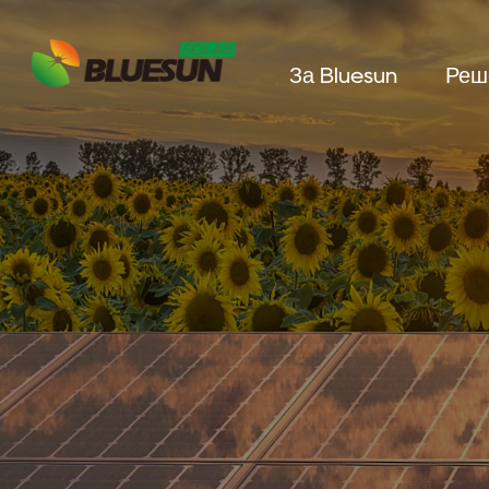
За Bluesun
Реш