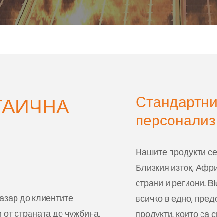
Стандартни
ТАИЧНА
персонализ
Нашите продукти се
Близкия изток, Афри
страни и региони. B
ала значително и играчите
азар до клиентите
всичко в едно, пред
ат максимално печалбите
 от страната до чужбина.
продукти, които са 