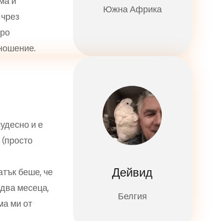
ма и
Южна Африка
 чрез
бро
ношение.
удесно и е
 (просто
Дейвид
тък беше, че
 два месеца,
Белгия
ма ми от