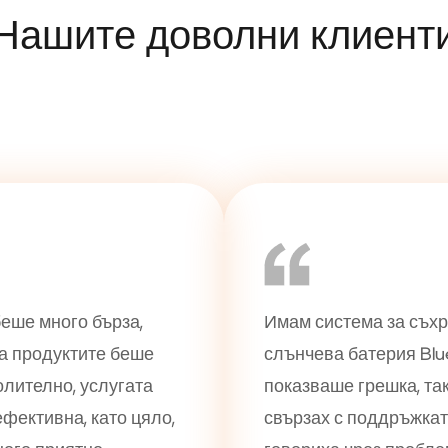
Нашите доволни клиент
еше много бърза,
Имам система за съх
на продуктите беше
слънчева батерия Blue
лително, услугата
показваше грешка, так
фективна, като цяло,
свързах с поддръжкат