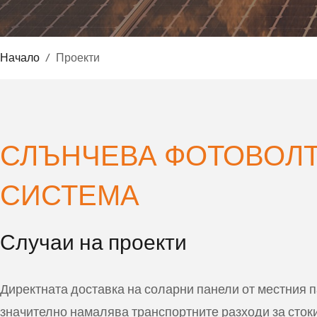
Начало
/
Проекти
СЛЪНЧЕВА ФОТОВОЛ
СИСТЕМА
Случаи на проекти
Популярността на онлайн казината в Грузия е нарасн
Директната доставка на соларни панели от местния п
постоянно търсят
მომგებიანი სლოტები
за да увелич
значително намалява транспортните разходи за стоки