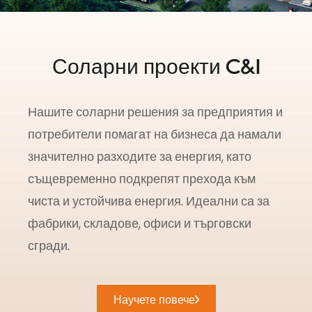
na czystais energię stale
anom na całym świecie
kserski, jednocześnie
Соларни проекти C&I
Нашите соларни решения за предприятия и
потребители помагат на бизнеса да намали
значително разходите за енергия, като
същевременно подкрепят прехода към
чиста и устойчива енергия. Идеални са за
фабрики, складове, офиси и търговски
сгради.
Научете повече