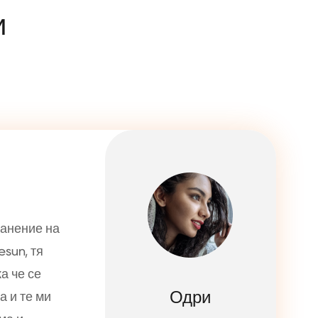
и
ранение на
sun, тя
а че се
Одри
а и те ми