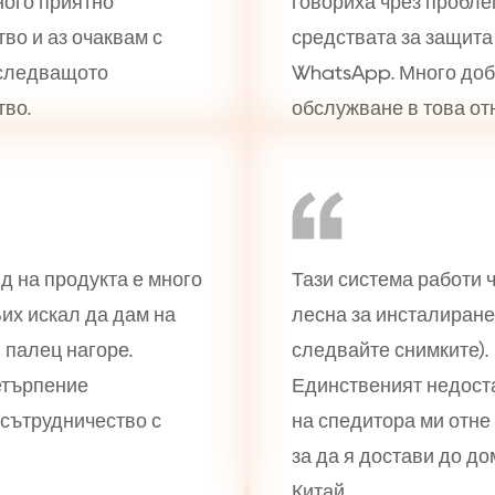
ного приятно
говориха чрез пробле
во и аз очаквам с
средствата за защита
следващото
WhatsApp. Много до
тво.
обслужване в това от
д на продукта е много
Тази система работи ч
их искал да дам на
лесна за инсталиране
 палец нагоре.
следвайте снимките).
етърпение
Единственият недоста
сътрудничество с
на спедитора ми отне
за да я достави до до
Китай.