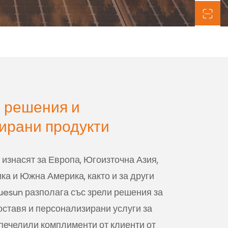
 решения и
ирани продукти
 изнасят за Европа, Югоизточна Азия,
ка и Южна Америка, както и за други
luesun разполага със зрели решения за
оставя и персонализирани услуги за
спечелили комплименти от клиенти от