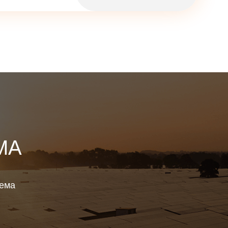
МА
тема