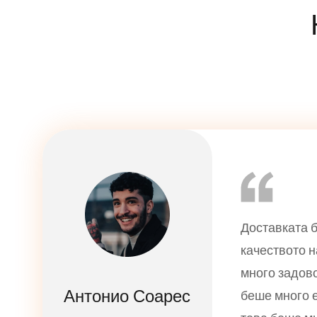
Доставката б
качеството 
много задово
Антонио Соарес
беше много е