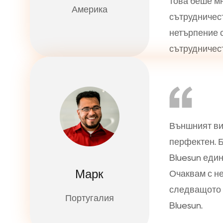
това беше м
Америка
сътрудничест
нетърпение 
сътрудничес
Външният ви
перфектен. Б
Bluesun един
Марк
Очаквам с н
следващото 
Португалия
Bluesun.