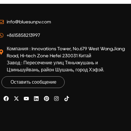
info@bluesunpv.com
+8615858213997
Компания : Innovations Tower, No.679 West WangJiang
Road, Hi-tech Zone Hefei 230031 Китай
Завод : Пересечение улиц Тяньчжушань и
Цзиньшуйвань, район Шушань, город Хэфэй.
Оставить сообщение