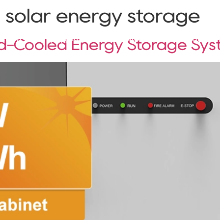
 solar energy storage
ения
Продукция
Проекты
Сервис
id-Cooled Energy Storage Sy