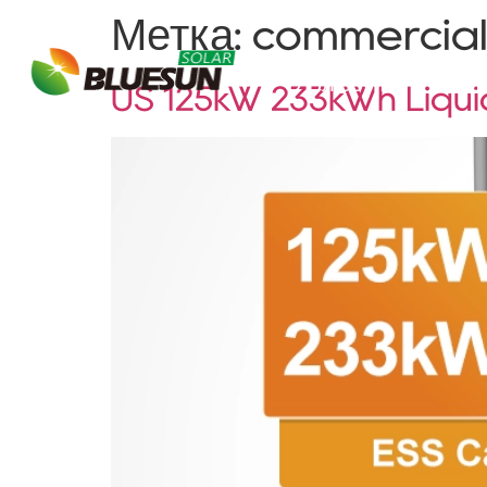
Метка:
commercial
О Блюсуне
Реш
US 125kW 233kWh Liqu