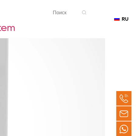
RU
Связаться с
stem