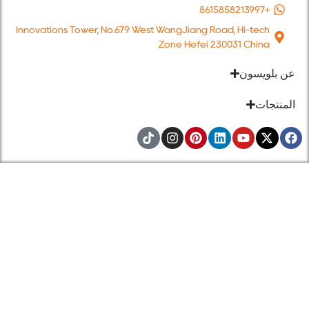
+8615
Innovations Tower, No.679 West WangJiang Road, Hi-tec
Zone Hefei 230031 Chin
يسون
ات