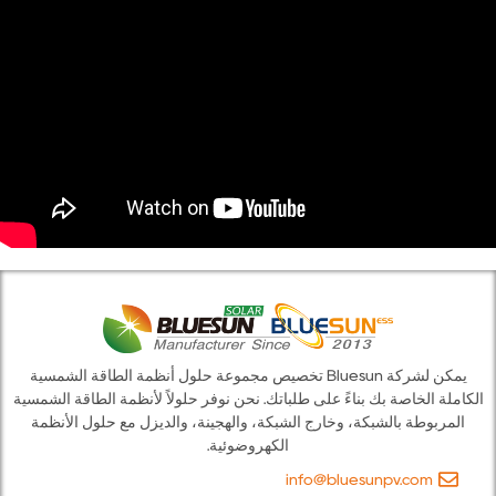
يمكن لشركة Bluesun تخصيص مجموعة حلول أنظمة الطاقة الشمسية
لخاصة بك بناءً على طلباتك. نحن نوفر حلولاً لأنظمة الطاقة الشمسية
طة بالشبكة، وخارج الشبكة، والهجينة، والديزل مع حلول الأنظمة
الكهروضوئية.
info@bluesunpv.co