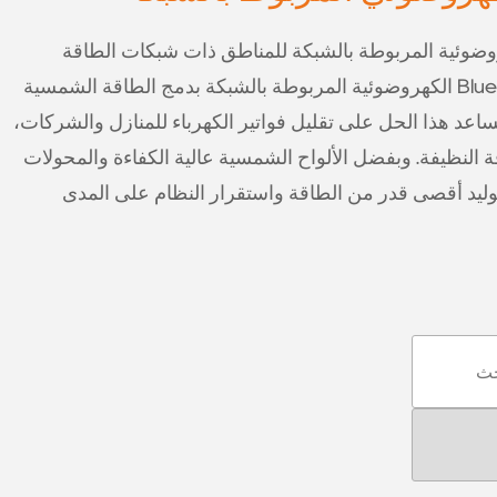
ظمة Bluesun الكهروضوئية المربوطة بالشبكة للمناطق ذات شبكات الطاقة
المستقرة، وتسمح أنظمة Bluesun الكهروضوئية المربوطة بالشبكة بدمج الطاقة الشمسية
اعد هذا الحل على تقليل فواتير الكهرباء للمنازل والشركات،
النظيفة. وبفضل الألواح الشمسية عالية الكفاءة والمحولات
موثوق بها، تضمن Bluesun توليد أقصى قدر من الطاقة واستقرار النظام على المدى