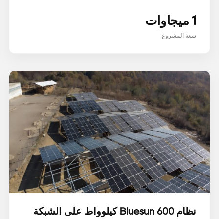
1 ميجاوات
سعة المشروع
نظام Bluesun 600 كيلوواط على الشبكة