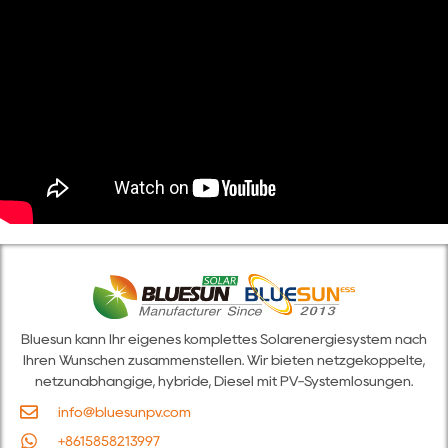
Bluesun kann Ihr eigenes komplettes Solarenergiesystem nach
Ihren Wünschen zusammenstellen. Wir bieten netzgekoppelte,
netzunabhängige, hybride, Diesel mit PV-Systemlösungen.
info@bluesunpv.com
+8615858213997