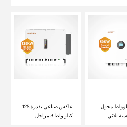
5 كيلوواط محول
عاكس صناعي بقدرة 125
ة ثلاثي
كيلو واط 3 مراحل
لى الشبكة