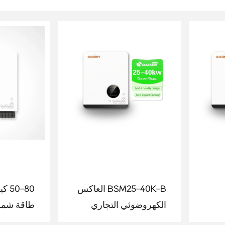
BSM25-40K-B العاكس
0-80
الكهروضوئي التجاري
طاقة شمسي
فولت/15 كيلو وات 17 كيلو
والصناعي BSM25-40K-
الأطوار ع