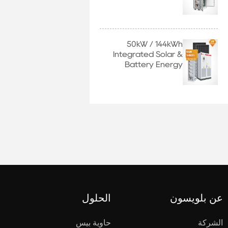
System with EU
Stock
50kW / 144kWh
Integrated Solar &
Battery Energy
Storage System
عن بلويسون
الحلول
الشركة
حاوية بيس