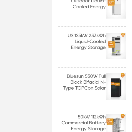
Outdoor Liquid-
Cooled Energy
Storage Cabinet
وات
US 125kW 233kWh
Liquid-Cooled
Energy Storage
System
Bluesun 530W Full
Black Bifacial N-
Type TOPCon Solar
Panel
50kW 112kWh
Commercial Battery
Energy Storage