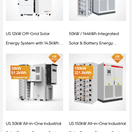
US 12kW Off-Grid Solar
50kW / 144kWh Integrated
Energy System with 14.3kWh
Solar & Battery Energy
Vertical Lithium Battery
Storage System
US 30kW All-in-One Industrial
US 150kW All-in-One Industrial