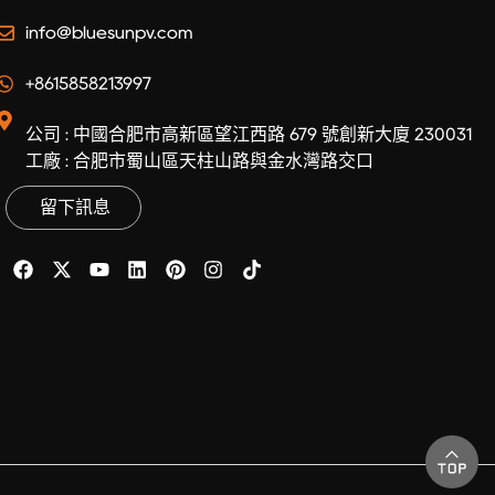
info@bluesunpv.com
+8615858213997
公司 : 中國合肥市高新區望江西路 679 號創新大廈 230031
工廠 : 合肥市蜀山區天柱山路與金水灣路交口
留下訊息