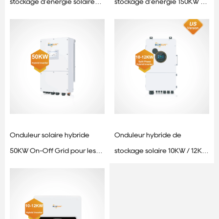
stockage d'énergie solaire
stockage d'énergie 150KW /
50KW / 100KW / 150KW aux
250KW / 500KW pour
normes américaines
applications commerciales et
utilitaires
Onduleur solaire hybride
Onduleur hybride de
50KW On-Off Grid pour les
stockage solaire 10KW / 12KW
systèmes énergétiques
Standard US - 110V Split
commerciaux
Phase