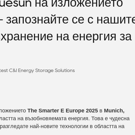
luesun на изложението
- запознайте се с нашит
хранение на енергия за
test C&I Energy Storage Solutions
зложението
The Smarter E Europe 2025
в
Munich,
ластта на възобновяемата енергия. Това е чудесна
 разгледате най-новите технологии в областта на