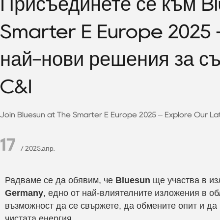
Присъединете се към B
Smarter E Europe 2025 
най-нови решения за съ
C&I
Join Bluesun at The Smarter E Europe 2025 – Explore Our La
17
/ 2025.апр.
Радваме се да обявим, че
Bluesun
ще участва в и
Germany
, едно от най-влиятелните изложения в об
възможност да се свържете, да обмените опит и да
чистата енергия.