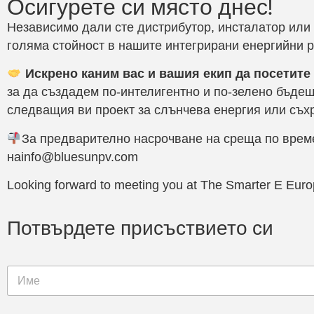
Осигурете си място днес!
Независимо дали сте дистрибутор, инсталатор или 
голяма стойност в нашите интегрирани енергийни 
Искрено каним вас и вашия екип да посетит
за да създадем по-интелигентно и по-зелено бъде
следващия ви проект за слънчева енергия или съх
За предварително насрочване на среща по време
на
info@bluesunpv.com
Looking forward to meeting you at The Smarter E Eur
Потвърдете присъствието си
И
м
е