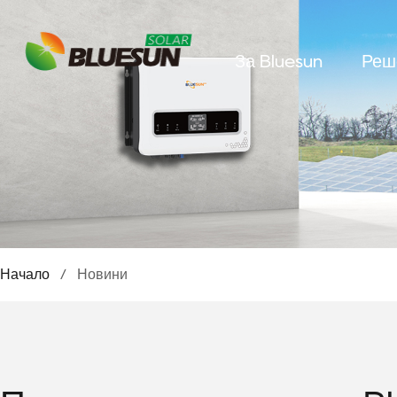
За Bluesun
Реш
Начало
/
Новини