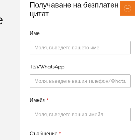
Получаване на безплатен
цитат
е
Име
Тел/WhatsApp
Имейл
*
Съобщение
*