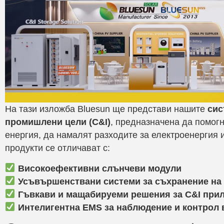
На тази изложба Bluesun ще представи нашите
сис
промишлени цели (C&I)
, предназначена да помог
енергия, да намалят разходите за електроенергия и
продукти се отличават с:
Високоефективни слънчеви модули
Усъвършенствани системи за съхранение на 
Гъвкави и мащабируеми решения за C&I при
Интелигентна EMS за наблюдение и контрол 