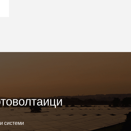
отоволтаици
и системи