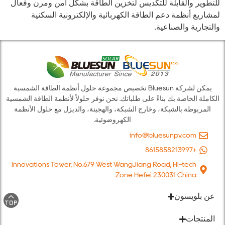
للتطوير والقابلة للتكديس لتخزين الطاقة بشكل آمن ومرن وفعال
لمشاريع أنظمة دعم الطاقة الكهربائية والإلكترونية السكنية
والتجارية والصناعية.
يمكن لشركة Bluesun تخصيص مجموعة حلول أنظمة الطاقة الشمسية
الكاملة الخاصة بك بناءً على طلباتك. نحن نوفر حلولاً لأنظمة الطاقة الشمسية
المربوطة بالشبكة، وخارج الشبكة، والهجينة، والديزل مع حلول الأنظمة
الكهروضوئية.
info@bluesunpv.com
+8615858213997
Innovations Tower, No.679 West WangJiang Road, Hi-tech
Zone Hefei 230031 China
عن بلويسون
المنتجات