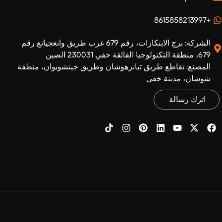
+8615858213997
الشركة: برج الابتكارات، رقم 679 غرب طريق وانغجيانغ رقم
679، منطقة التكنولوجيا الفائقة خفي 230031 الصين
المصنع: تقاطع طريق تيانزهوشان وطريق جينشويوان، منطقة
شوشان، مدينة خفي
اترك رسالة