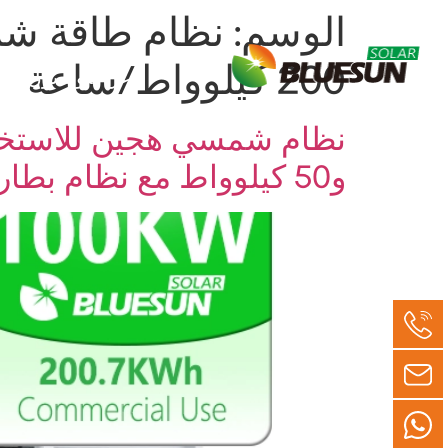
الوسم:
200 كيلوواط/ساعة
عن بلويسون
و50 كيلوواط مع نظام بطارية ليثيوم شمسية بقدرة 200 كيلوواط