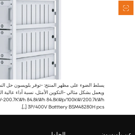
3P/400V Batttery BSM48280H pcs [...].
عن بلويسون
الحلول