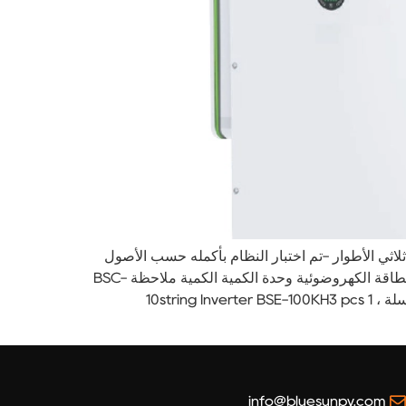
ج: -توفر بلويسون حل النظام المتكامل مع خدمة الشباك الواحد -يدعم ما يصل إلى 50 كيلوواط ثلاثي الأطوار -تم اختبار النظام بأكمله حسب الأصول
ويعمل بشكل مثالي -التكوين الأمثل، نسبة أداء عالية التكلفة تكوين النظام تكوين معدات الطاقة الكهروضوئية نموذج معدات الطاقة الكهروضوئية وحدة الكمية الكمية ملاحظة BSC-
100KW-200.7KWh 84.8kWh 84.8kWp/100kW/200.7kWh وحدات كهروضوئية BSM565M10-72HPH pcs 150 15pp / سلسلة ، 10string Inverter BSE-100KH3 pcs 1
info@bluesunpv.com