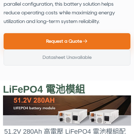
parallel configuration, this battery solution helps
reduce operating costs while maximizing energy
utilization and long-term system reliability.
Request a Quote
Datasheet Unavailable
LiFePO4 電池模組
51.2V 280Ah 高電壓 LiFePO4 電池模組配