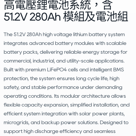
高電壓鋰電池系統，含
51.2V 280Ah 模組及電池組
The 51.2V 280Ah high voltage lithium battery system
integrates advanced battery modules with scalable
battery packs, delivering reliable energy storage for
commercial, industrial, and utility-scale applications.
Built with premium LiFePO4 cells and intelligent BMS
protection, the system ensures long cycle life, high
safety, and stable performance under demanding
operating conditions. Its modular architecture allows
flexible capacity expansion, simplified installation, and
efficient system integration with solar power plants,
microgrids, and backup power solutions. Designed to
support high discharge efficiency and seamless