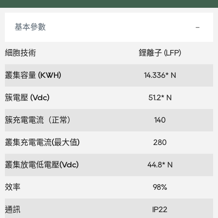
基本參數
細胞技術
鋰離子 (LFP)
叢集容量 (KWH)
14.336* N
簇電壓 (Vdc)
51.2* N
簇充電電流（正常）
140
叢集充電電流(最大值)
280
叢集放電低電壓(Vdc)
44.8* N
效率
98%
通訊
IP22