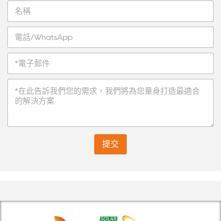
名
稱
電
話
/
電
W
子
h
郵
a
訊
件
t
息
*
s
*
A
p
p
提交