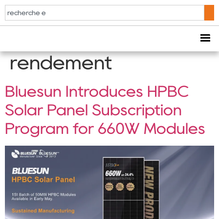
Étiquette :
Module
solaire à haut
rendement
Bluesun Introduces HPBC
Solar Panel Subscription
Program for 660W Modules