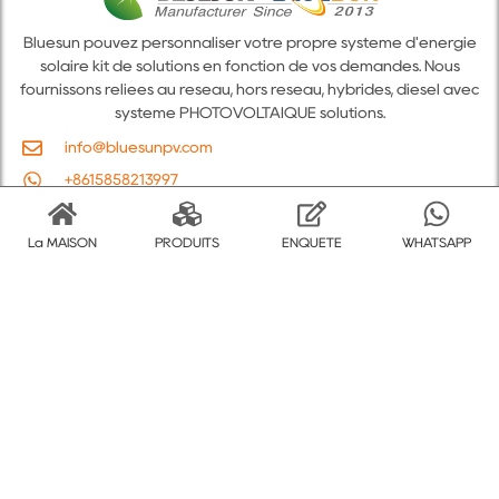
Bluesun pouvez personnaliser votre propre système d'énergie
solaire kit de solutions en fonction de vos demandes. Nous
fournissons reliées au réseau, hors réseau, hybrides, diesel avec
système PHOTOVOLTAÏQUE solutions.
info@bluesunpv.com
+8615858213997
Innovations Tower, No.679 West WangJiang Road, Hi-tech
Zone Hefei 230031 China
La MAISON
PRODUITS
ENQUÊTE
WHATSAPP
Sur Bluesun
Des produits