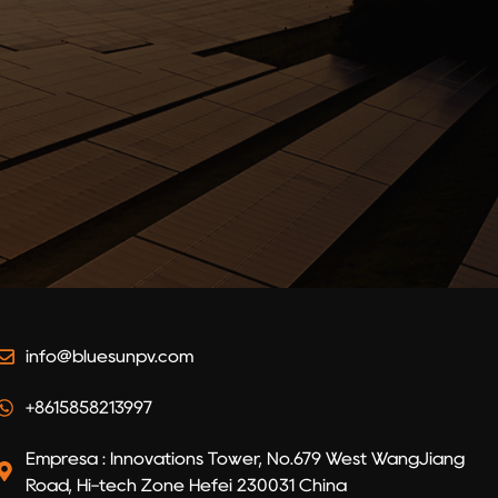
info@bluesunpv.com
+8615858213997
Empresa : Innovations Tower, No.679 West WangJiang
Road, Hi-tech Zone Hefei 230031 China