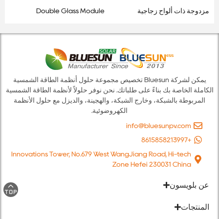
مزدوجة ذات ألواح زجاجية
Double Glass Module
مزدوجة بقدرة 720 واط للتطبيقات
على نطاق المرافق
يمكن لشركة Bluesun تخصيص مجموعة حلول أنظمة الطاقة الشمسية
الكاملة الخاصة بك بناءً على طلباتك. نحن نوفر حلولاً لأنظمة الطاقة الشمسية
المربوطة بالشبكة، وخارج الشبكة، والهجينة، والديزل مع حلول الأنظمة
الكهروضوئية.
info@bluesunpv.com
+8615858213997
Innovations Tower, No.679 West WangJiang Road, Hi-tech
Zone Hefei 230031 China
عن بلويسون
المنتجات